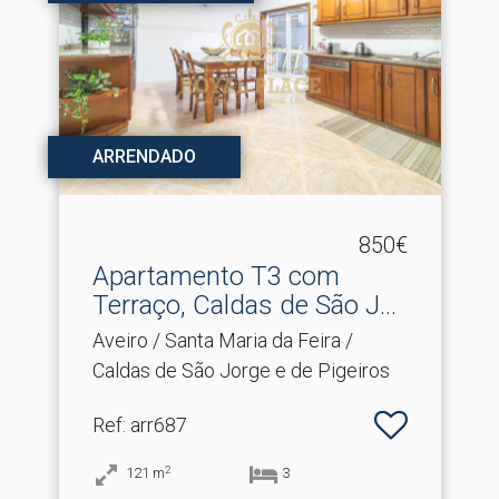
ARRENDADO
850€
Apartamento T3 com
Terraço, Caldas de São Jor.​
..
Aveiro / Santa Maria da Feira /
Caldas de São Jorge e de Pigeiros
Ref
: arr687
2
121
m
3