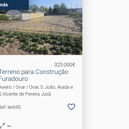
nda
325.000€
Terreno para Construção
Furadouro
Aveiro / Ovar / Ovar, S.João, Arada e
S.Vicente de Pereira Jusã
Ref
: ter695