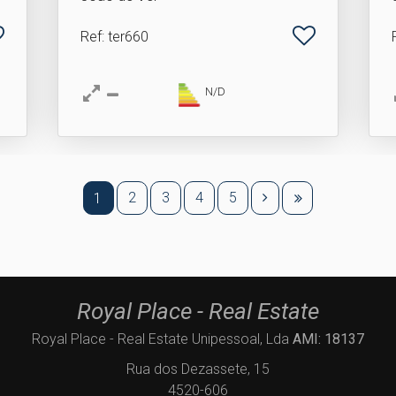
Ref
: ter660
N/D
2
3
4
5
1
Royal Place - Real Estate
Royal Place - Real Estate Unipessoal, Lda
AMI: 18137
Rua dos Dezassete, 15
4520-606