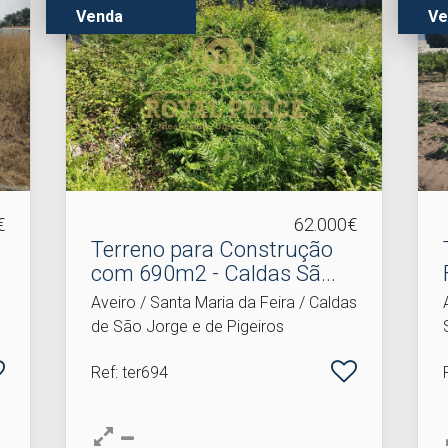
Venda
Ve
€
62.000€
Terreno para Construção
com 690m2 - Caldas Sã.​..
Aveiro / Santa Maria da Feira / Caldas
de São Jorge e de Pigeiros
Ref
: ter694