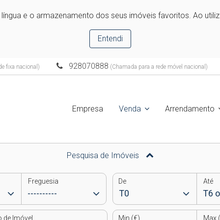
e língua e o armazenamento dos seus imóveis favoritos. Ao utili
Entendi
928070888
e fixa nacional)
(Chamada para a rede móvel nacional)
Empresa
Venda
Arrendamento
Pesquisa de Imóveis
Freguesia
De
Até
o de Imóvel
Min (€)
Max (