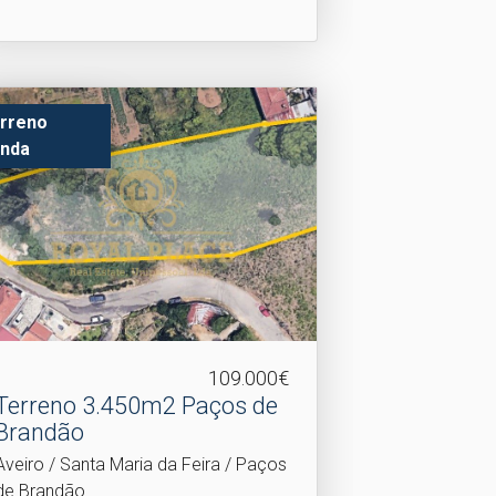
rreno
nda
109.000€
Terreno 3.​450m2 Paços de
Brandão
Aveiro / Santa Maria da Feira / Paços
de Brandão