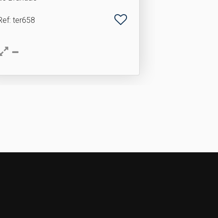
Ref
: ter658