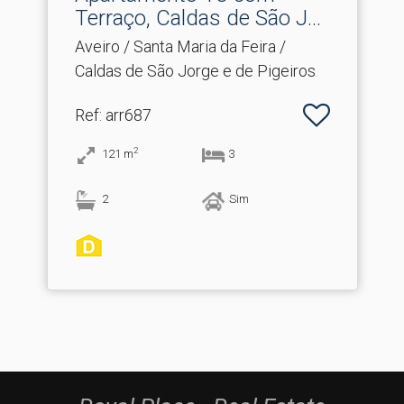
Terraço, Caldas de São Jor.​
..
Aveiro / Santa Maria da Feira /
Caldas de São Jorge e de Pigeiros
Ref
: arr687
2
121
m
3
2
Sim