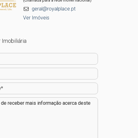
(Chamada para a rede móvel nacional)
geral@royalplace.pt
Ver Imóveis
 Imobiliária