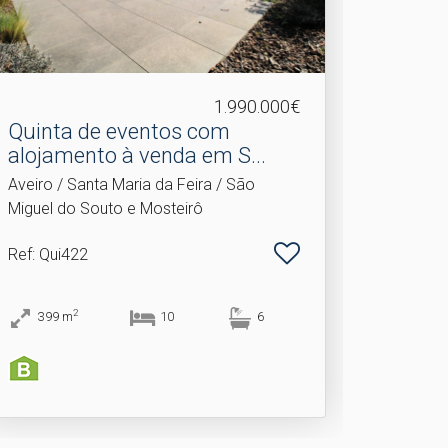
1.990.000€
Quinta de eventos com
alojamento à venda em S.​..
Aveiro / Santa Maria da Feira / São
Miguel do Souto e Mosteirô
Ref
: Qui422
2
399
m
10
6