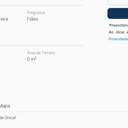
Freguesia
eira
Fiães
*
Preenchime
Ao clicar 
Privacidad
Área de Terreno
2
0 m
Mapa
 Única!
