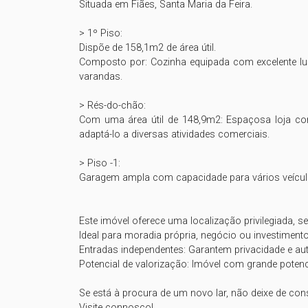
Situada em Fiães, Santa Maria da Feira.

> 1º Piso: 

Dispõe de 158,1m2 de área útil. 

Composto por: Cozinha equipada com excelente luz 
varandas.

> Rés-do-chão:

Com uma área útil de 148,9m2: Espaçosa loja com e
adaptá-lo a diversas atividades comerciais.

> Piso -1: 

Garagem ampla com capacidade para vários veículo
Este imóvel oferece uma localização privilegiada, se
Ideal para moradia própria, negócio ou investiment
Entradas independentes: Garantem privacidade e a
Potencial de valorização: Imóvel com grande potencia
Se está à procura de um novo lar, não deixe de cons
Visite connosco! 
