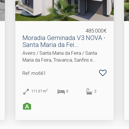
485.000€
Moradia Geminada V3 NOVA -
Santa Maria da Fei.​..
Aveiro / Santa Maria da Feira / Santa
Maria da Feira, Travanca, Sanfins e
Espargo
Ref
: mo661
2
111.37
m
3
2