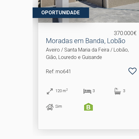
OPORTUNIDADE
370.000€
Moradas em Banda, Lobão
Aveiro / Santa Maria da Feira / Lobão,
Gião, Louredo e Guisande
Ref
: mo641
2
120
m
3
3
Sim