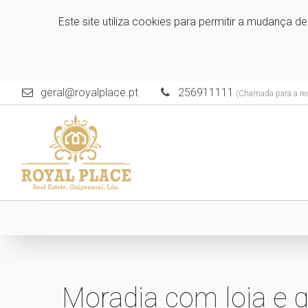
Este site utiliza cookies para permitir a mudança d
geral@royalplace.pt
256911111
(Chamada para a red
Moradia com loja e 