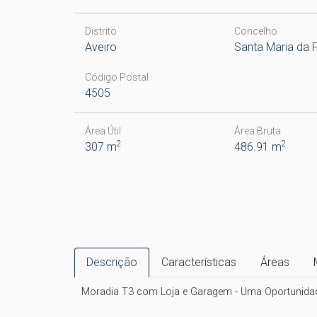
Distrito
Concelho
Aveiro
Santa Maria da F
Código Postal
4505
Área Útil
Área Bruta
2
2
307 m
486.91 m
Descrição
Características
Áreas
Moradia T3 com Loja e Garagem - Uma Oportunidade