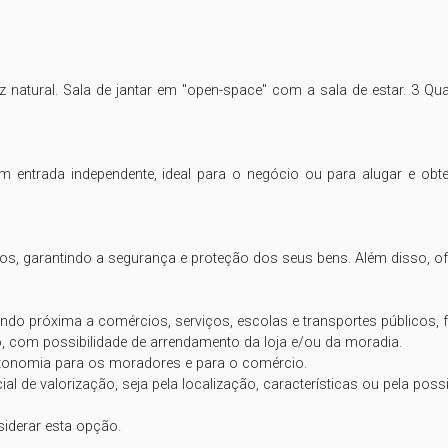
natural. Sala de jantar em "open-space" com a sala de estar. 3 Quar
ntrada independente, ideal para o negócio ou para alugar e obter 
s, garantindo a segurança e proteção dos seus bens. Além disso, of
ndo próxima a comércios, serviços, escolas e transportes públicos, fac
o, com possibilidade de arrendamento da loja e/ou da moradia.

utonomia para os moradores e para o comércio.

l de valorização, seja pela localização, características ou pela possi
iderar esta opção.
