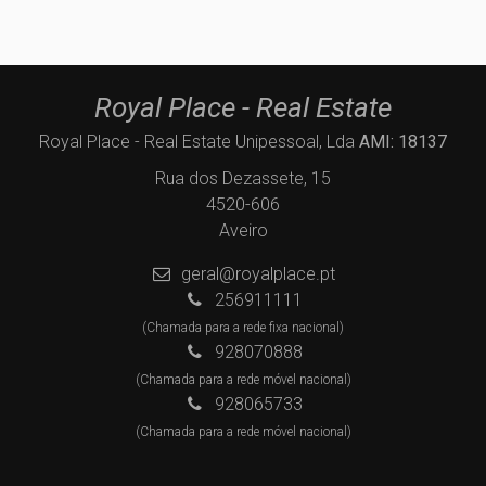
Royal Place - Real Estate
Royal Place - Real Estate Unipessoal, Lda
AMI: 18137
Rua dos Dezassete, 15
4520-606
Aveiro
geral@royalplace.pt
256911111
(Chamada para a rede fixa nacional)
928070888
(Chamada para a rede móvel nacional)
928065733
(Chamada para a rede móvel nacional)