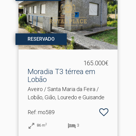
RESERVADO
165.000€
Moradia T3 térrea em
Lobão
Aveiro / Santa Maria da Feira /
Lobão, Gião, Louredo e Guisande
Ref
: mo589
2
86
m
3