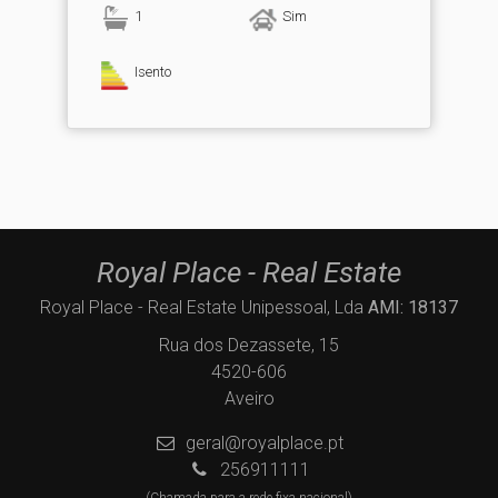
1
Sim
Isento
Royal Place - Real Estate
Royal Place - Real Estate Unipessoal, Lda
AMI: 18137
Rua dos Dezassete, 15
4520-606
Aveiro
geral@royalplace.pt
256911111