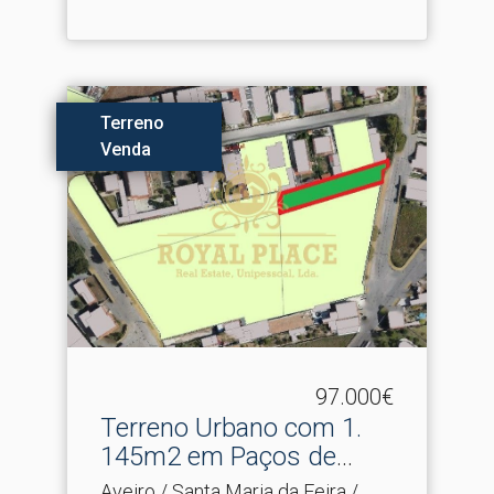
Terreno
Venda
97.000€
Terreno Urbano com 1.​
145m2 em Paços de
Brandã...
Aveiro / Santa Maria da Feira /