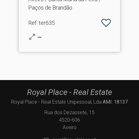
Paços de Brandão
Ref
: ter635
Royal Place - Real Estate
Royal Place - Real Estate Unipessoal, Lda
AMI: 18137
Rua dos Dezassete, 15
4520-606
Aveiro