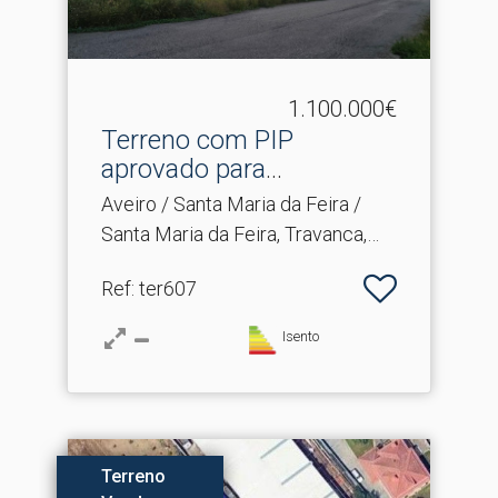
1.100.000€
Terreno com PIP
aprovado para
construção em S.​..
Aveiro / Santa Maria da Feira /
Santa Maria da Feira, Travanca,
Sanfins e Espargo
Ref
: ter607
Isento
Terreno