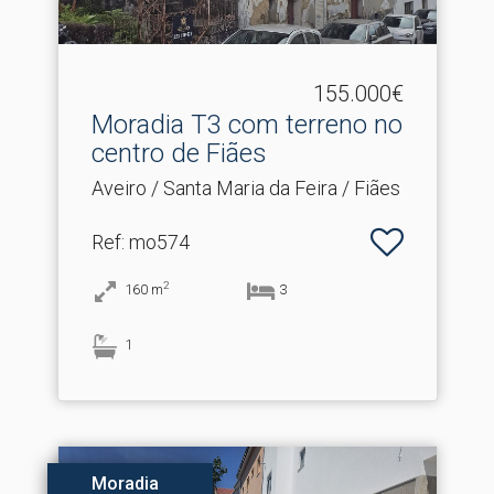
155.000€
Moradia T3 com terreno no
centro de Fiães
Aveiro / Santa Maria da Feira / Fiães
Ref
: mo574
2
160
m
3
1
Moradia