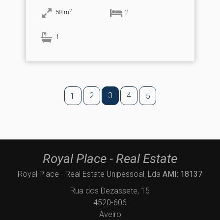
2
58
m
2
1
2
3
4
1
5
Royal Place - Real Estate
Royal Place - Real Estate Unipessoal, Lda
AMI: 18137
Rua dos Dezassete, 15
4520-606
Aveiro