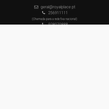
geral@royalplace.pt
256911111
(Chamada para a rede fixa nacional)
928070888
(Chamada para a rede móvel nacional)
928065733
(Chamada para a rede móvel nacional)
Centros de Resolução de Litígios
Política de Privacidade
Livro de Reclamações
Website e CRM Imobiliário
Powered by
©2026