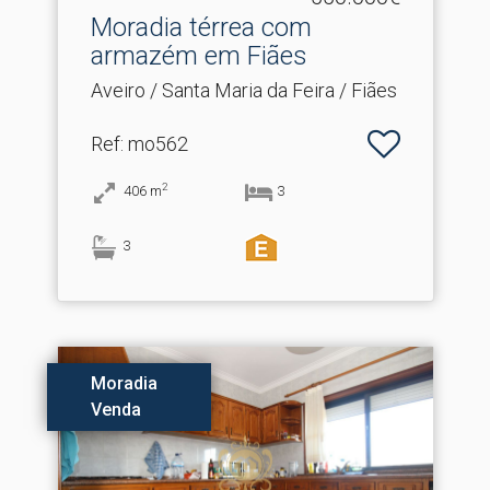
Moradia térrea com
armazém em Fiães
Aveiro / Santa Maria da Feira / Fiães
Ref
: mo562
2
406
m
3
3
Moradia
Venda