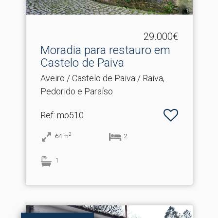
29.000€
Moradia para restauro em
Castelo de Paiva
Aveiro / Castelo de Paiva / Raiva,
Pedorido e Paraíso
Ref
: mo510
2
64
m
2
1