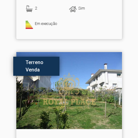
2
Sim
Em execução
Terreno
Venda