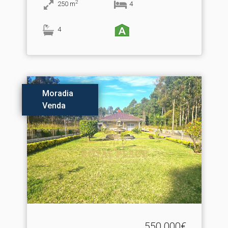
2
250
m
4
4
Moradia
Venda
550.000€