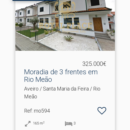
325.000€
Moradia de 3 frentes em
Rio Meão
Aveiro / Santa Maria da Feira / Rio
Meão
Ref
: mo594
2
165
m
3