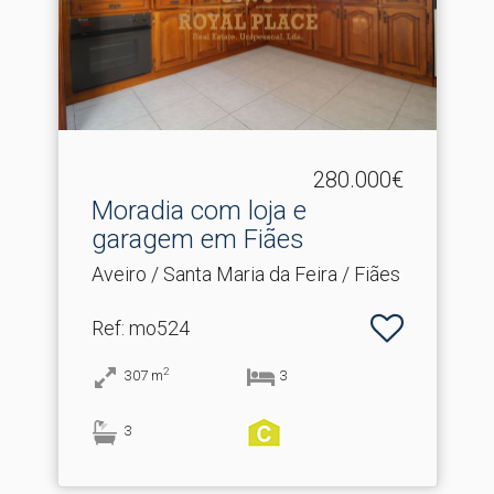
280.000€
Moradia com loja e
garagem em Fiães
Aveiro / Santa Maria da Feira / Fiães
Ref
: mo524
2
307
m
3
3