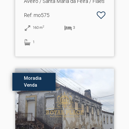
Aveiro / Santa Maria da Feira / Fiães
Ref
: mo575
2
160
m
3
1
Moradia
Venda