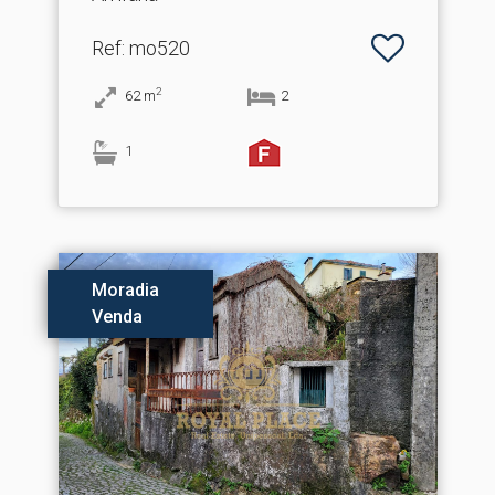
Ref
: mo520
2
62
m
2
1
Moradia
Venda