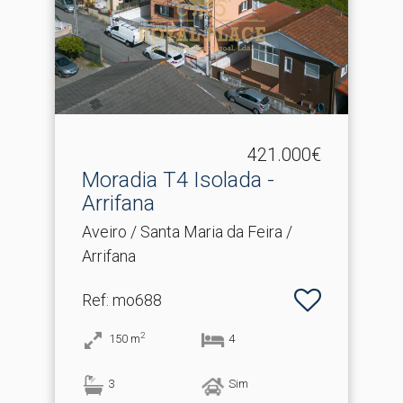
421.000€
Moradia T4 Isolada -
Arrifana
Aveiro / Santa Maria da Feira /
Arrifana
Ref
: mo688
2
150
m
4
3
Sim