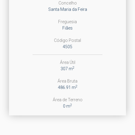
Concelho
Santa Maria da Feira
Freguesia
Fiães
Código Postal
4505
Área Útil
2
307 m
Área Bruta
2
486.91 m
Área de Terreno
2
0 m