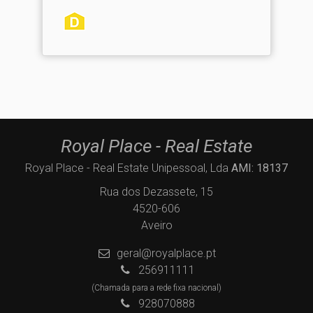
Royal Place - Real Estate
Royal Place - Real Estate Unipessoal, Lda
AMI: 18137
Rua dos Dezassete, 15
4520-606
Aveiro
geral@royalplace.pt
256911111
(Chamada para a rede fixa nacional)
928070888